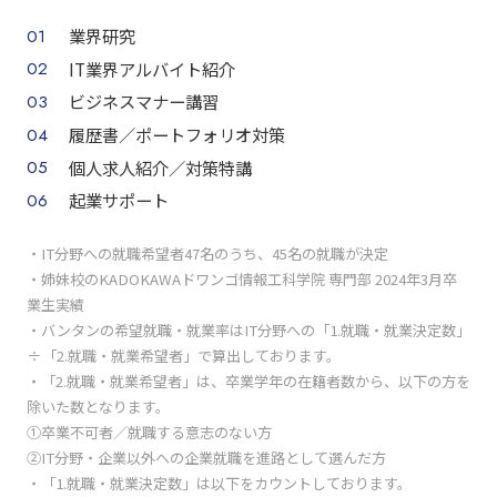
業界研究
IT業界アルバイト紹介
ビジネスマナー講習
履歴書／ポートフォリオ対策
個人求人紹介／対策特講
起業サポート
・IT分野への就職希望者47名のうち、45名の就職が決定
・姉妹校のKADOKAWAドワンゴ情報工科学院 専門部 2024年3月卒
業生実績
・バンタンの希望就職・就業率はIT分野への「1.就職・就業決定数」
÷「2.就職・就業希望者」で算出しております。
・「2.就職・就業希望者」は、卒業学年の在籍者数から、以下の方を
除いた数となります。
①卒業不可者／就職する意志のない方
②IT分野・企業以外への企業就職を進路として選んだ方
・「1.就職・就業決定数」は以下をカウントしております。