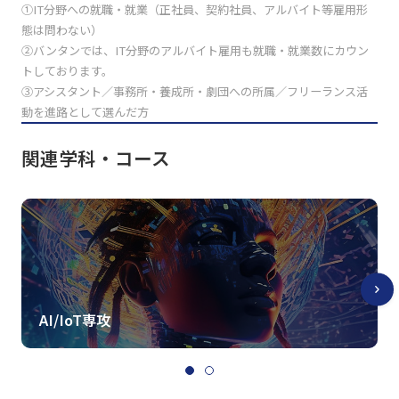
①IT分野への就職・就業（正社員、契約社員、アルバイト等雇用形
態は問わない）
②バンタンでは、IT分野のアルバイト雇用も就職・就業数にカウン
トしております。
③アシスタント／事務所・養成所・劇団への所属／フリーランス活
動を進路として選んだ方
関連学科・コース
AI/IoT専攻