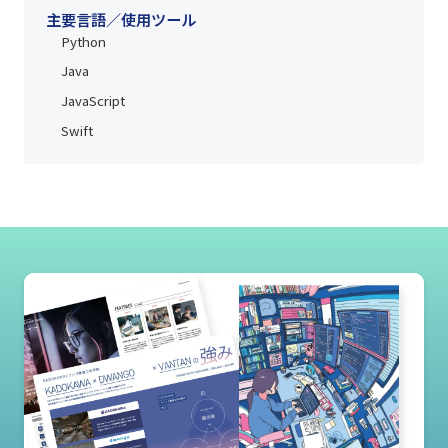
家/VCへのプレゼンテーションを行うだけでな
主要言語／使用ツール
Python
く、ノーコードを利用したベータ版開発まででき
る起業家として活躍できる人材の育成を行いま
Java
す。
JavaScript
Swift